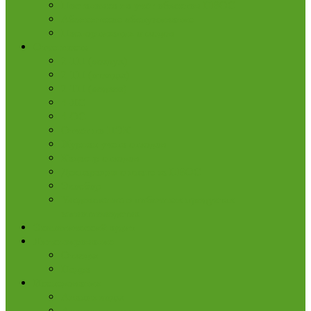
Постановка на учёт объектов НВОС
Абонентское обслуживание
Паспортизация отходов
Отчетность
2-ТП (воздух)
2-ТП (отходы)
2-ТП (водхоз)
4-ЛС
4-ОС
Отчёт по ПЭК
Журнал учёта отходов
Кадастр отходов
Декларация о плате за НВОС
Экосбор
Уведомление о побочных продуктах
животноводства
Экологический аудит
Лицензирование
Отходы
Недра
Исследования
Анализ воды
Анализ воздуха