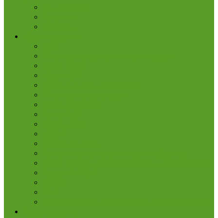
Нам доверяют
Вакансии
Лицензии
Проектирование
КЭР
Инвентаризация источников выбросов
Расчет НДВ
Проект СЗЗ
Мероприятия в период НМУ
Инвентаризация отходов
Проект ПНООЛР
Расчет НДС
Проект ЗСО
ДВОС
Программа ПЭК
Решение на пользование водным объектом
Расчет баланса водопотребления и водоотведения
Раздел ПМООС
ОВОС
ИЭИ
Государственная экологическая экспертиза (ГЭЭ)
Сопровождение