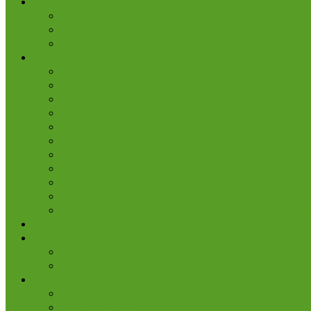
Сопровождение
Постановка на учёт объектов НВОС
Абонентское обслуживание
Паспортизация отходов
Отчетность
2-ТП (воздух)
2-ТП (отходы)
2-ТП (водхоз)
4-ЛС
4-ОС
Отчёт по ПЭК
Журнал учёта отходов
Кадастр отходов
Декларация о плате за НВОС
Экосбор
Уведомление о побочных продуктах животноводств
Экологический аудит
Лицензирование
Отходы
Недра
Исследования
Анализ воды
Анализ воздуха