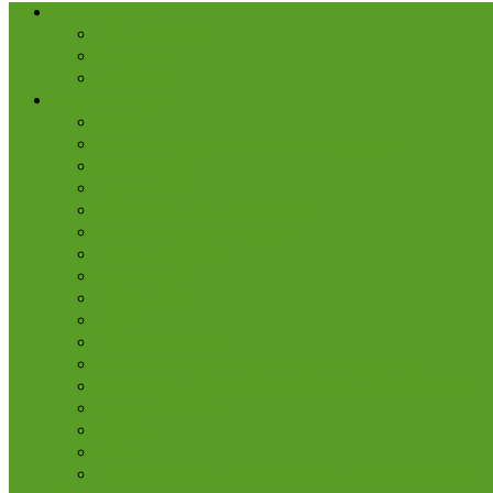
О компании
Нам доверяют
Вакансии
Лицензии
Проектирование
КЭР
Инвентаризация источников выбросов
Расчет НДВ
Проект СЗЗ
Мероприятия в период НМУ
Инвентаризация отходов
Проект ПНООЛР
Расчет НДС
Проект ЗСО
ДВОС
Программа ПЭК
Решение на пользование водным объектом
Расчет баланса водопотребления и водоотведения
Раздел ПМООС
ОВОС
ИЭИ
Государственная экологическая экспертиза (ГЭЭ)