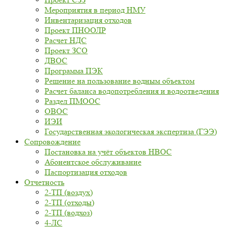
Мероприятия в период НМУ
Инвентаризация отходов
Проект ПНООЛР
Расчет НДС
Проект ЗСО
ДВОС
Программа ПЭК
Решение на пользование водным объектом
Расчет баланса водопотребления и водоотведения
Раздел ПМООС
ОВОС
ИЭИ
Государственная экологическая экспертиза (ГЭЭ)
Сопровождение
Постановка на учёт объектов НВОС
Абонентское обслуживание
Паспортизация отходов
Отчетность
2-ТП (воздух)
2-ТП (отходы)
2-ТП (водхоз)
4-ЛС